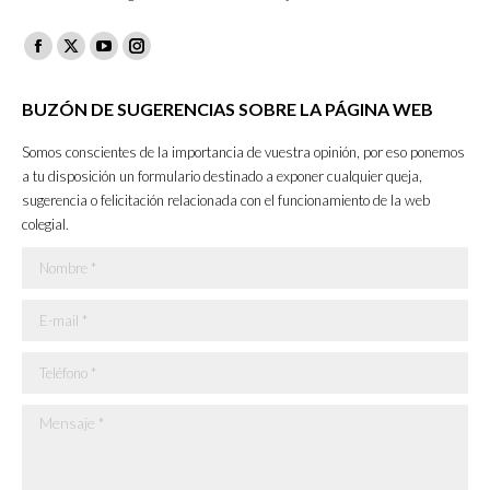
Facebook
X
YouTube
Instagram
page
page
page
page
BUZÓN DE SUGERENCIAS SOBRE LA PÁGINA WEB
opens
opens
opens
opens
in
in
in
in
Somos conscientes de la importancia de vuestra opinión, por eso ponemos
new
new
new
new
a tu disposición un formulario destinado a exponer cualquier queja,
sugerencia o felicitación relacionada con el funcionamiento de la web
window
window
window
window
colegial.
Nombre *
E-mail *
Teléfono *
Mensaje *