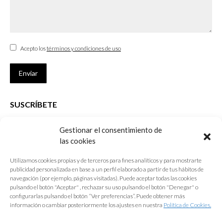
Acepto los
términos y condiciones de uso
Enviar
SUSCRÍBETE
Si no eres Colegiado y deseas recibir las noticias sobre las actividades
Gestionar el consentimiento de
que desarrolla el Colegio de Arquitectos de Cádiz
las cookies
Nombre *
Utilizamos cookies propias y de terceros para fines analíticos y para mostrarte
publicidad personalizada en base a un perfil elaborado a partir de tus hábitos de
E-mail *
navegación (por ejemplo, páginas visitadas). Puede aceptar todas las cookies
pulsando el botón "Aceptar" , rechazar su uso pulsando el botón "Denegar" o
configurarlas pulsando el botón “Ver preferencias”. Puede obtener más
Acepto los
términos y condiciones de uso
información o cambiar posteriormente los ajustes en nuestra
Política de Cookies.