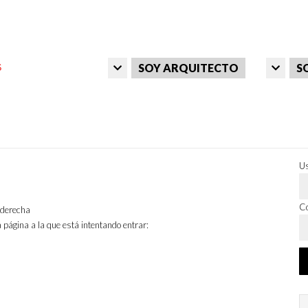
SOY ARQUITECTO
S
Us
Co
a derecha
 página a la que está intentando entrar: