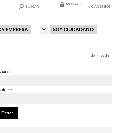
MI COAC
SEARCH:
BUSCAR
INICIAR SESIÓN
OY EMPRESA
SOY CIUDADANO
Estás aquí:
Inicio
Login
uario:
ntraseña: