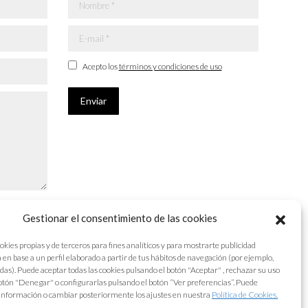
Nombre *
E-mail *
Acepto los
términos y condiciones de uso
Enviar
Gestionar el consentimiento de las cookies
okies propias y de terceros para fines analíticos y para mostrarte publicidad
 en base a un perfil elaborado a partir de tus hábitos de navegación (por ejemplo,
adas). Puede aceptar todas las cookies pulsando el botón "Aceptar" , rechazar su uso
otón "Denegar" o configurarlas pulsando el botón “Ver preferencias”. Puede
información o cambiar posteriormente los ajustes en nuestra
Política de Cookies.