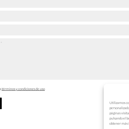
os
términos y condiciones de uso
Utilizamos co
personalizada
páginas visit
pulsando el b
obtener más 