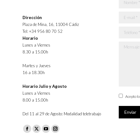
Nombre *
E-mail *
Dirección
Plaza de Mina, 16, 11004 Cádiz
Teléfono *
Tel: +34 956 80 70 52
Horario
Lunes a Viernes
Mensaje *
8.30 a 15.00h
Martes y Jueves
16 a 18.30h
Horario Julio y Agosto
Lunes a Viernes
Acepto l
8.00 a 15.00h
Enviar
Del 11 al 29 de Agosto: Modalidad teletrabajo
Facebook
X
YouTube
Instagram