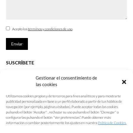
Acepto los
términos y condiciones de uso
Enviar
SUSCRÍBETE
Si no eres Colegiado y deseas recibir las noticias sobre las actividades
Gestionar el consentimiento de
que desarrolla el Colegio de Arquitectos de Cádiz
las cookies
Nombre *
Utilizamos cookies propias y de terceros para fines analíticos y para mostrarte
publicidad personalizada en base a un perfil elaborado a partir de tus hábitos de
E-mail *
navegación (por ejemplo, páginas visitadas). Puede aceptar todas las cookies
pulsando el botón "Aceptar" , rechazar su uso pulsando el botón "Denegar" o
configurarlas pulsando el botón “Ver preferencias”. Puede obtener más
Acepto los
términos y condiciones de uso
información o cambiar posteriormente los ajustes en nuestra
Política de Cookies.