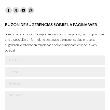
Facebook
X
YouTube
Instagram
page
page
page
page
BUZÓN DE SUGERENCIAS SOBRE LA PÁGINA WEB
opens
opens
opens
opens
in
in
in
in
Somos conscientes de la importancia de vuestra opinión, por eso ponemos
new
new
new
new
a tu disposición un formulario destinado a exponer cualquier queja,
sugerencia o felicitación relacionada con el funcionamiento de la web
window
window
window
window
colegial.
Nombre *
E-mail *
Teléfono *
Mensaje *