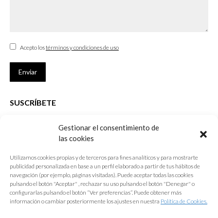
Acepto los
términos y condiciones de uso
Enviar
SUSCRÍBETE
Si no eres Colegiado y deseas recibir las noticias sobre las actividades
Gestionar el consentimiento de
que desarrolla el Colegio de Arquitectos de Cádiz
las cookies
Nombre *
Utilizamos cookies propias y de terceros para fines analíticos y para mostrarte
publicidad personalizada en base a un perfil elaborado a partir de tus hábitos de
E-mail *
navegación (por ejemplo, páginas visitadas). Puede aceptar todas las cookies
pulsando el botón "Aceptar" , rechazar su uso pulsando el botón "Denegar" o
configurarlas pulsando el botón “Ver preferencias”. Puede obtener más
Acepto los
términos y condiciones de uso
información o cambiar posteriormente los ajustes en nuestra
Política de Cookies.