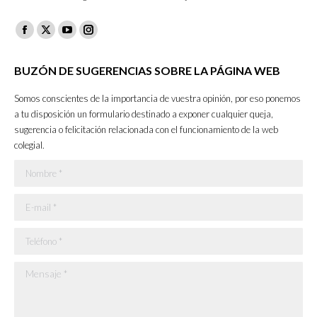
Facebook
X
YouTube
Instagram
page
page
page
page
BUZÓN DE SUGERENCIAS SOBRE LA PÁGINA WEB
opens
opens
opens
opens
in
in
in
in
Somos conscientes de la importancia de vuestra opinión, por eso ponemos
new
new
new
new
a tu disposición un formulario destinado a exponer cualquier queja,
sugerencia o felicitación relacionada con el funcionamiento de la web
window
window
window
window
colegial.
Nombre *
E-mail *
Teléfono *
Mensaje *