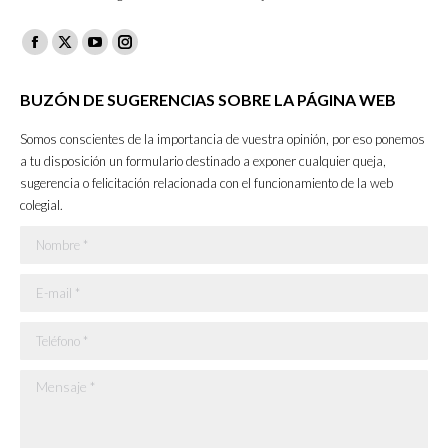
Facebook
X
YouTube
Instagram
page
page
page
page
BUZÓN DE SUGERENCIAS SOBRE LA PÁGINA WEB
opens
opens
opens
opens
in
in
in
in
Somos conscientes de la importancia de vuestra opinión, por eso ponemos
new
new
new
new
a tu disposición un formulario destinado a exponer cualquier queja,
sugerencia o felicitación relacionada con el funcionamiento de la web
window
window
window
window
colegial.
Nombre *
E-mail *
Teléfono *
Mensaje *