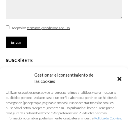
Acepto los
términos y condiciones de uso
Enviar
SUSCRÍBETE
Si no eres Colegiado y deseas recibir las noticias sobre las actividades
Gestionar el consentimiento de
que desarrolla el Colegio de Arquitectos de Cádiz
las cookies
Nombre *
Utilizamos cookies propias y de terceros para fines analíticos y para mostrarte
publicidad personalizada en base a un perfil elaborado a partir de tus hábitos de
E-mail *
navegación (por ejemplo, páginas visitadas). Puede aceptar todas las cookies
pulsando el botón "Aceptar" , rechazar su uso pulsando el botón "Denegar" o
configurarlas pulsando el botón “Ver preferencias”. Puede obtener más
Acepto los
términos y condiciones de uso
información o cambiar posteriormente los ajustes en nuestra
Política de Cookies.