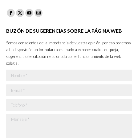
Facebook
X
YouTube
Instagram
page
page
page
page
BUZÓN DE SUGERENCIAS SOBRE LA PÁGINA WEB
opens
opens
opens
opens
in
in
in
in
Somos conscientes de la importancia de vuestra opinión, por eso ponemos
new
new
new
new
a tu disposición un formulario destinado a exponer cualquier queja,
sugerencia o felicitación relacionada con el funcionamiento de la web
window
window
window
window
colegial.
Nombre *
E-mail *
Teléfono *
Mensaje *