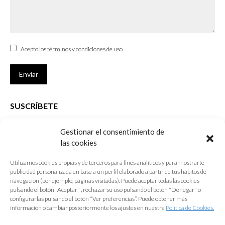
Acepto los
términos y condiciones de uso
Enviar
SUSCRÍBETE
Si no eres Colegiado y deseas recibir las noticias sobre las actividades
Gestionar el consentimiento de
que desarrolla el Colegio de Arquitectos de Cádiz
las cookies
Nombre *
Utilizamos cookies propias y de terceros para fines analíticos y para mostrarte
publicidad personalizada en base a un perfil elaborado a partir de tus hábitos de
E-mail *
navegación (por ejemplo, páginas visitadas). Puede aceptar todas las cookies
pulsando el botón "Aceptar" , rechazar su uso pulsando el botón "Denegar" o
configurarlas pulsando el botón “Ver preferencias”. Puede obtener más
Acepto los
términos y condiciones de uso
información o cambiar posteriormente los ajustes en nuestra
Política de Cookies.