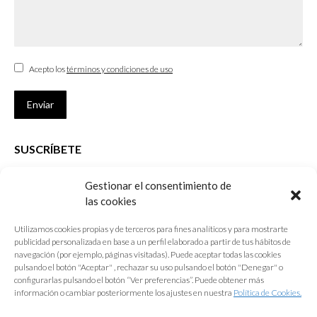
Acepto los
términos y condiciones de uso
Enviar
SUSCRÍBETE
Si no eres Colegiado y deseas recibir las noticias sobre las actividades
Gestionar el consentimiento de
que desarrolla el Colegio de Arquitectos de Cádiz
las cookies
Nombre *
Utilizamos cookies propias y de terceros para fines analíticos y para mostrarte
publicidad personalizada en base a un perfil elaborado a partir de tus hábitos de
E-mail *
navegación (por ejemplo, páginas visitadas). Puede aceptar todas las cookies
pulsando el botón "Aceptar" , rechazar su uso pulsando el botón "Denegar" o
configurarlas pulsando el botón “Ver preferencias”. Puede obtener más
Acepto los
términos y condiciones de uso
información o cambiar posteriormente los ajustes en nuestra
Política de Cookies.