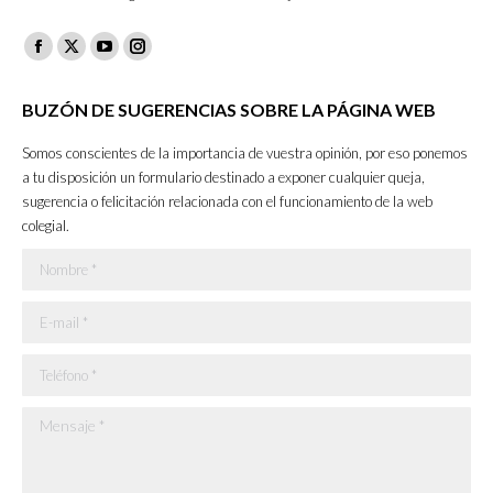
Facebook
X
YouTube
Instagram
page
page
page
page
BUZÓN DE SUGERENCIAS SOBRE LA PÁGINA WEB
opens
opens
opens
opens
in
in
in
in
Somos conscientes de la importancia de vuestra opinión, por eso ponemos
new
new
new
new
a tu disposición un formulario destinado a exponer cualquier queja,
sugerencia o felicitación relacionada con el funcionamiento de la web
window
window
window
window
colegial.
Nombre *
E-mail *
Teléfono *
Mensaje *