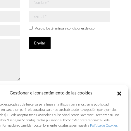
Nombre *
E-mail *
Acepto los
términos y condiciones de uso
Enviar
Gestionar el consentimiento de las cookies
okies propias y de terceros para fines analíticos y para mostrarte publicidad
 en base a un perfil elaborado a partir de tus hábitos de navegación (por ejemplo,
adas). Puede aceptar todas las cookies pulsando el botón "Aceptar" , rechazar su uso
otón "Denegar" o configurarlas pulsando el botón “Ver preferencias”. Puede
información o cambiar posteriormente los ajustes en nuestra
Política de Cookies.