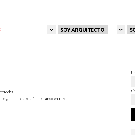
SOY ARQUITECTO
S
Us
Co
a derecha
 página a la que está intentando entrar: