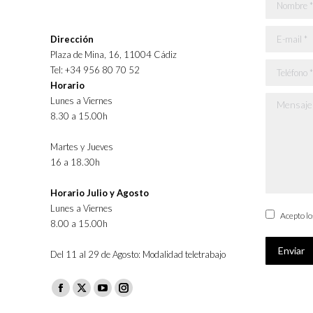
Nombre *
E-mail *
Dirección
Plaza de Mina, 16, 11004 Cádiz
Teléfono *
Tel: +34 956 80 70 52
Horario
Lunes a Viernes
Mensaje *
8.30 a 15.00h
Martes y Jueves
16 a 18.30h
Horario Julio y Agosto
Lunes a Viernes
Acepto l
8.00 a 15.00h
Enviar
Del 11 al 29 de Agosto: Modalidad teletrabajo
Facebook
X
YouTube
Instagram