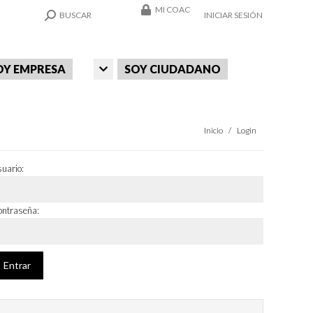
MI COAC
SEARCH:
BUSCAR
INICIAR SESIÓN
OY EMPRESA
SOY CIUDADANO
Estás aquí:
Inicio
Login
uario:
ntraseña: