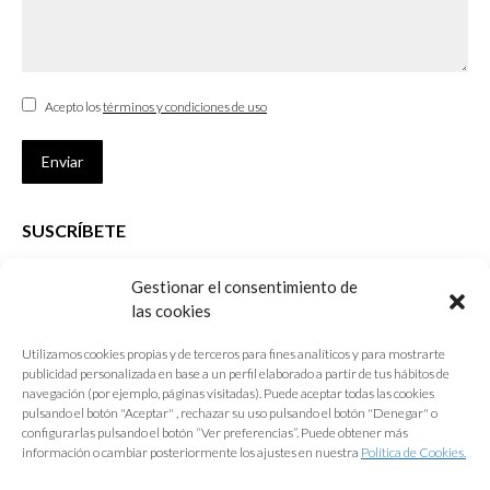
Acepto los
términos y condiciones de uso
Enviar
SUSCRÍBETE
Si no eres Colegiado y deseas recibir las noticias sobre las actividades
Gestionar el consentimiento de
que desarrolla el Colegio de Arquitectos de Cádiz
las cookies
Nombre *
Utilizamos cookies propias y de terceros para fines analíticos y para mostrarte
publicidad personalizada en base a un perfil elaborado a partir de tus hábitos de
E-mail *
navegación (por ejemplo, páginas visitadas). Puede aceptar todas las cookies
pulsando el botón "Aceptar" , rechazar su uso pulsando el botón "Denegar" o
configurarlas pulsando el botón “Ver preferencias”. Puede obtener más
Acepto los
términos y condiciones de uso
información o cambiar posteriormente los ajustes en nuestra
Política de Cookies.