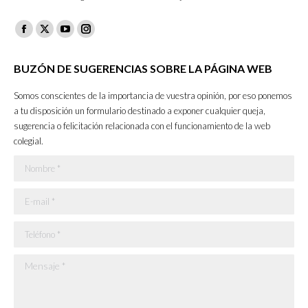
Facebook
X
YouTube
Instagram
page
page
page
page
BUZÓN DE SUGERENCIAS SOBRE LA PÁGINA WEB
opens
opens
opens
opens
in
in
in
in
Somos conscientes de la importancia de vuestra opinión, por eso ponemos
new
new
new
new
a tu disposición un formulario destinado a exponer cualquier queja,
sugerencia o felicitación relacionada con el funcionamiento de la web
window
window
window
window
colegial.
Nombre *
E-mail *
Teléfono *
Mensaje *