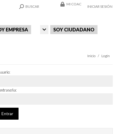
MI COAC
SEARCH:
BUSCAR
INICIAR SESIÓN
OY EMPRESA
SOY CIUDADANO
Estás aquí:
Inicio
Login
uario:
ntraseña: