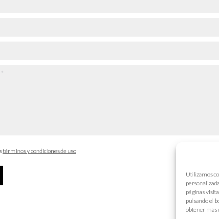
os
términos y condiciones de uso
Utilizamos co
personalizada
páginas visit
pulsando el b
obtener más 