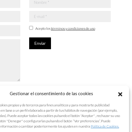
Nombre *
E-mail *
Acepto los
términos y condiciones de uso
Enviar
Gestionar el consentimiento de las cookies
okies propias y de terceros para fines analíticos y para mostrarte publicidad
 en base a un perfil elaborado a partir de tus hábitos de navegación (por ejemplo,
adas). Puede aceptar todas las cookies pulsando el botón "Aceptar" , rechazar su uso
otón "Denegar" o configurarlas pulsando el botón “Ver preferencias”. Puede
información o cambiar posteriormente los ajustes en nuestra
Política de Cookies.