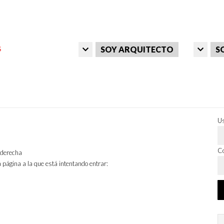
SOY ARQUITECTO
S
Us
Co
a derecha
 página a la que está intentando entrar: