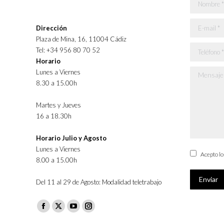
Nombre *
E-mail *
Dirección
Plaza de Mina, 16, 11004 Cádiz
Teléfono *
Tel: +34 956 80 70 52
Horario
Lunes a Viernes
Mensaje *
8.30 a 15.00h
Martes y Jueves
16 a 18.30h
Horario Julio y Agosto
Lunes a Viernes
Acepto l
8.00 a 15.00h
Enviar
Del 11 al 29 de Agosto: Modalidad teletrabajo
Facebook
X
YouTube
Instagram