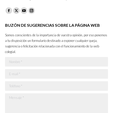
Facebook
X
YouTube
Instagram
page
page
page
page
BUZÓN DE SUGERENCIAS SOBRE LA PÁGINA WEB
opens
opens
opens
opens
in
in
in
in
Somos conscientes de la importancia de vuestra opinión, por eso ponemos
new
new
new
new
a tu disposición un formulario destinado a exponer cualquier queja,
sugerencia o felicitación relacionada con el funcionamiento de la web
window
window
window
window
colegial.
Nombre *
E-mail *
Teléfono *
Mensaje *