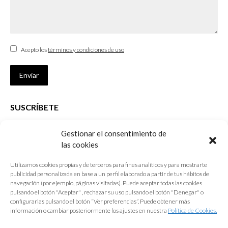
Acepto los
términos y condiciones de uso
Enviar
SUSCRÍBETE
Si no eres Colegiado y deseas recibir las noticias sobre las actividades
Gestionar el consentimiento de
que desarrolla el Colegio de Arquitectos de Cádiz
las cookies
Nombre *
Utilizamos cookies propias y de terceros para fines analíticos y para mostrarte
publicidad personalizada en base a un perfil elaborado a partir de tus hábitos de
E-mail *
navegación (por ejemplo, páginas visitadas). Puede aceptar todas las cookies
pulsando el botón "Aceptar" , rechazar su uso pulsando el botón "Denegar" o
configurarlas pulsando el botón “Ver preferencias”. Puede obtener más
Acepto los
términos y condiciones de uso
información o cambiar posteriormente los ajustes en nuestra
Política de Cookies.