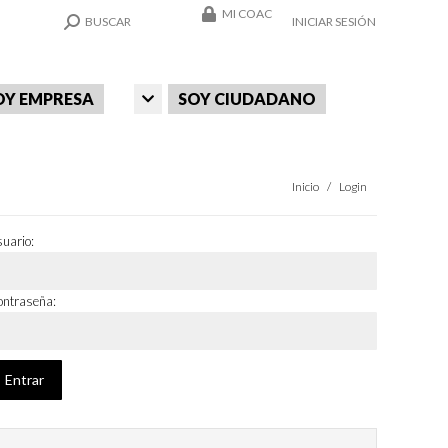
MI COAC
SEARCH:
BUSCAR
INICIAR SESIÓN
OY EMPRESA
SOY CIUDADANO
Estás aquí:
Inicio
Login
uario:
ntraseña: