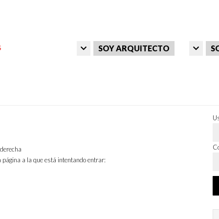
SOY ARQUITECTO
S
Us
Co
a derecha
 página a la que está intentando entrar: