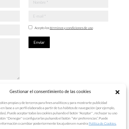
Nombre *
E-mail *
Acepto los
términos y condiciones de uso
Enviar
Gestionar el consentimiento de las cookies
okies propias y de terceros para fines analíticos y para mostrarte publicidad
 en base a un perfil elaborado a partir de tus hábitos de navegación (por ejemplo,
adas). Puede aceptar todas las cookies pulsando el botón "Aceptar" , rechazar su uso
otón "Denegar" o configurarlas pulsando el botón “Ver preferencias”. Puede
información o cambiar posteriormente los ajustes en nuestra
Política de Cookies.