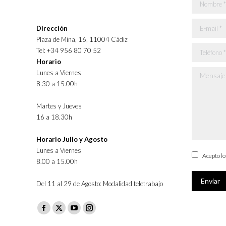
Nombre *
E-mail *
Dirección
Plaza de Mina, 16, 11004 Cádiz
Teléfono *
Tel: +34 956 80 70 52
Horario
Lunes a Viernes
Mensaje *
8.30 a 15.00h
Martes y Jueves
16 a 18.30h
Horario Julio y Agosto
Lunes a Viernes
Acepto l
8.00 a 15.00h
Enviar
Del 11 al 29 de Agosto: Modalidad teletrabajo
Facebook
X
YouTube
Instagram