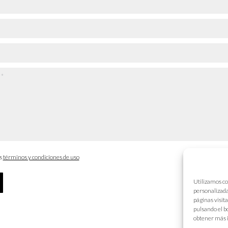
os
términos y condiciones de uso
Utilizamos co
personalizada
páginas visit
pulsando el b
obtener más 