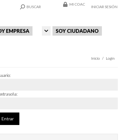
MI COAC
SEARCH:
BUSCAR
INICIAR SESIÓN
OY EMPRESA
SOY CIUDADANO
Estás aquí:
Inicio
Login
uario:
ntraseña: