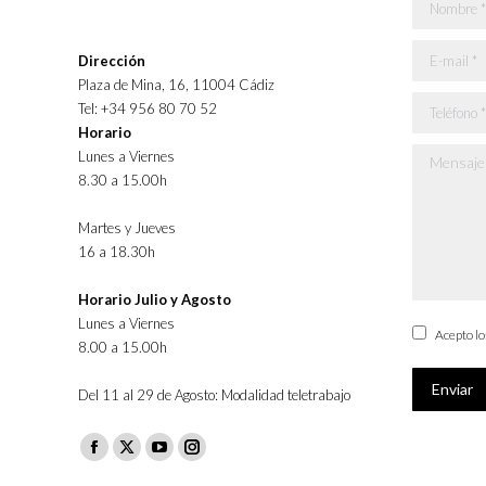
Nombre *
E-mail *
Dirección
Plaza de Mina, 16, 11004 Cádiz
Teléfono *
Tel: +34 956 80 70 52
Horario
Lunes a Viernes
Mensaje *
8.30 a 15.00h
Martes y Jueves
16 a 18.30h
Horario Julio y Agosto
Lunes a Viernes
Acepto l
8.00 a 15.00h
Enviar
Del 11 al 29 de Agosto: Modalidad teletrabajo
Facebook
X
YouTube
Instagram