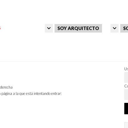
SOY ARQUITECTO
S
Us
Co
a derecha
 página a la que está intentando entrar: