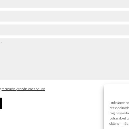
os
términos y condiciones de uso
Utilizamos co
personalizada
páginas visit
pulsando el b
obtener más 