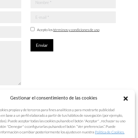
Nombre *
E-mail *
Acepto los
términos y condiciones de uso
Enviar
Gestionar el consentimiento de las cookies
okies propias y de terceros para fines analíticos y para mostrarte publicidad
 en base a un perfil elaborado a partir de tus hábitos de navegación (por ejemplo,
adas). Puede aceptar todas las cookies pulsando el botón "Aceptar" , rechazar su uso
otón "Denegar" o configurarlas pulsando el botón “Ver preferencias”. Puede
información o cambiar posteriormente los ajustes en nuestra
Política de Cookies.