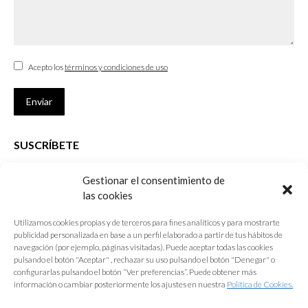
Acepto los
términos y condiciones de uso
Enviar
SUSCRÍBETE
Si no eres Colegiado y deseas recibir las noticias sobre las actividades
Gestionar el consentimiento de
que desarrolla el Colegio de Arquitectos de Cádiz
las cookies
Nombre *
Utilizamos cookies propias y de terceros para fines analíticos y para mostrarte
publicidad personalizada en base a un perfil elaborado a partir de tus hábitos de
E-mail *
navegación (por ejemplo, páginas visitadas). Puede aceptar todas las cookies
pulsando el botón "Aceptar" , rechazar su uso pulsando el botón "Denegar" o
configurarlas pulsando el botón “Ver preferencias”. Puede obtener más
Acepto los
términos y condiciones de uso
información o cambiar posteriormente los ajustes en nuestra
Política de Cookies.