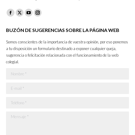
Facebook
X
YouTube
Instagram
page
page
page
page
BUZÓN DE SUGERENCIAS SOBRE LA PÁGINA WEB
opens
opens
opens
opens
in
in
in
in
Somos conscientes de la importancia de vuestra opinión, por eso ponemos
new
new
new
new
a tu disposición un formulario destinado a exponer cualquier queja,
sugerencia o felicitación relacionada con el funcionamiento de la web
window
window
window
window
colegial.
Nombre *
E-mail *
Teléfono *
Mensaje *