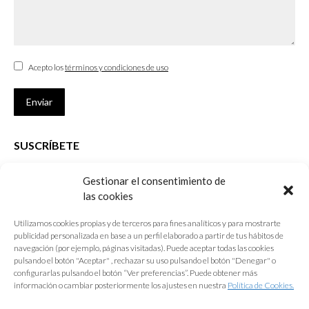
Acepto los
términos y condiciones de uso
Enviar
SUSCRÍBETE
Si no eres Colegiado y deseas recibir las noticias sobre las actividades
Gestionar el consentimiento de
que desarrolla el Colegio de Arquitectos de Cádiz
las cookies
Nombre *
Utilizamos cookies propias y de terceros para fines analíticos y para mostrarte
publicidad personalizada en base a un perfil elaborado a partir de tus hábitos de
E-mail *
navegación (por ejemplo, páginas visitadas). Puede aceptar todas las cookies
pulsando el botón "Aceptar" , rechazar su uso pulsando el botón "Denegar" o
configurarlas pulsando el botón “Ver preferencias”. Puede obtener más
Acepto los
términos y condiciones de uso
información o cambiar posteriormente los ajustes en nuestra
Política de Cookies.