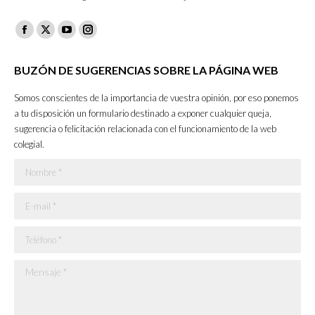
Facebook
X
YouTube
Instagram
page
page
page
page
BUZÓN DE SUGERENCIAS SOBRE LA PÁGINA WEB
opens
opens
opens
opens
in
in
in
in
Somos conscientes de la importancia de vuestra opinión, por eso ponemos
new
new
new
new
a tu disposición un formulario destinado a exponer cualquier queja,
sugerencia o felicitación relacionada con el funcionamiento de la web
window
window
window
window
colegial.
Nombre *
E-mail *
Teléfono *
Mensaje *