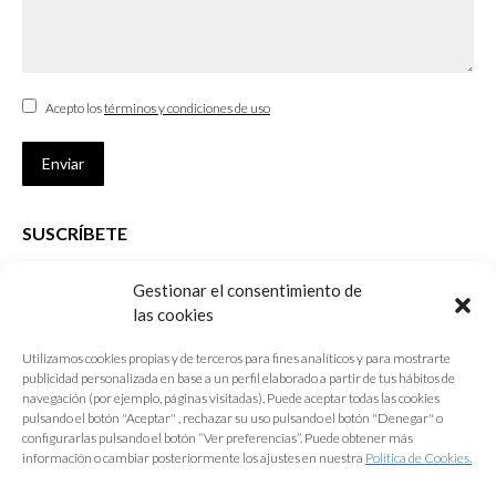
Acepto los
términos y condiciones de uso
Enviar
SUSCRÍBETE
Si no eres Colegiado y deseas recibir las noticias sobre las actividades
Gestionar el consentimiento de
que desarrolla el Colegio de Arquitectos de Cádiz
las cookies
Nombre *
Utilizamos cookies propias y de terceros para fines analíticos y para mostrarte
publicidad personalizada en base a un perfil elaborado a partir de tus hábitos de
E-mail *
navegación (por ejemplo, páginas visitadas). Puede aceptar todas las cookies
pulsando el botón "Aceptar" , rechazar su uso pulsando el botón "Denegar" o
configurarlas pulsando el botón “Ver preferencias”. Puede obtener más
Acepto los
términos y condiciones de uso
información o cambiar posteriormente los ajustes en nuestra
Política de Cookies.