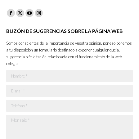
Facebook
X
YouTube
Instagram
page
page
page
page
BUZÓN DE SUGERENCIAS SOBRE LA PÁGINA WEB
opens
opens
opens
opens
in
in
in
in
Somos conscientes de la importancia de vuestra opinión, por eso ponemos
new
new
new
new
a tu disposición un formulario destinado a exponer cualquier queja,
sugerencia o felicitación relacionada con el funcionamiento de la web
window
window
window
window
colegial.
Nombre *
E-mail *
Teléfono *
Mensaje *