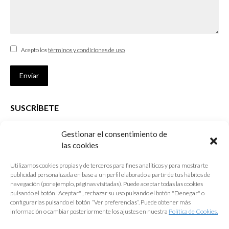
Acepto los
términos y condiciones de uso
Enviar
SUSCRÍBETE
Si no eres Colegiado y deseas recibir las noticias sobre las actividades
Gestionar el consentimiento de
que desarrolla el Colegio de Arquitectos de Cádiz
las cookies
Nombre *
Utilizamos cookies propias y de terceros para fines analíticos y para mostrarte
publicidad personalizada en base a un perfil elaborado a partir de tus hábitos de
E-mail *
navegación (por ejemplo, páginas visitadas). Puede aceptar todas las cookies
pulsando el botón "Aceptar" , rechazar su uso pulsando el botón "Denegar" o
configurarlas pulsando el botón “Ver preferencias”. Puede obtener más
Acepto los
términos y condiciones de uso
información o cambiar posteriormente los ajustes en nuestra
Política de Cookies.