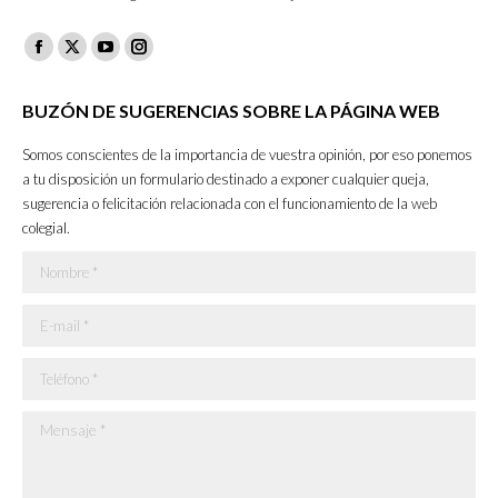
Facebook
X
YouTube
Instagram
page
page
page
page
BUZÓN DE SUGERENCIAS SOBRE LA PÁGINA WEB
opens
opens
opens
opens
in
in
in
in
Somos conscientes de la importancia de vuestra opinión, por eso ponemos
new
new
new
new
a tu disposición un formulario destinado a exponer cualquier queja,
sugerencia o felicitación relacionada con el funcionamiento de la web
window
window
window
window
colegial.
Nombre *
E-mail *
Teléfono *
Mensaje *