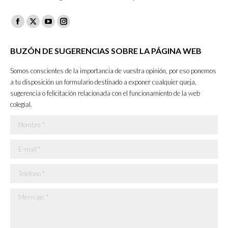
Facebook
X
YouTube
Instagram
page
page
page
page
BUZÓN DE SUGERENCIAS SOBRE LA PÁGINA WEB
opens
opens
opens
opens
in
in
in
in
Somos conscientes de la importancia de vuestra opinión, por eso ponemos
new
new
new
new
a tu disposición un formulario destinado a exponer cualquier queja,
sugerencia o felicitación relacionada con el funcionamiento de la web
window
window
window
window
colegial.
Nombre *
E-mail *
Teléfono *
Mensaje *