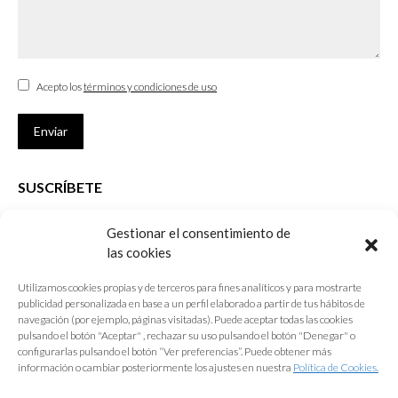
Acepto los
términos y condiciones de uso
Enviar
SUSCRÍBETE
Si no eres Colegiado y deseas recibir las noticias sobre las actividades
Gestionar el consentimiento de
que desarrolla el Colegio de Arquitectos de Cádiz
las cookies
Nombre *
Utilizamos cookies propias y de terceros para fines analíticos y para mostrarte
publicidad personalizada en base a un perfil elaborado a partir de tus hábitos de
E-mail *
navegación (por ejemplo, páginas visitadas). Puede aceptar todas las cookies
pulsando el botón "Aceptar" , rechazar su uso pulsando el botón "Denegar" o
configurarlas pulsando el botón “Ver preferencias”. Puede obtener más
Acepto los
términos y condiciones de uso
información o cambiar posteriormente los ajustes en nuestra
Política de Cookies.