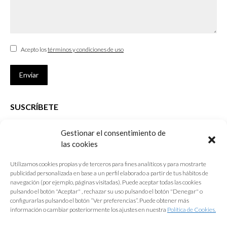
Acepto los
términos y condiciones de uso
Enviar
SUSCRÍBETE
Si no eres Colegiado y deseas recibir las noticias sobre las actividades
Gestionar el consentimiento de
que desarrolla el Colegio de Arquitectos de Cádiz
las cookies
Nombre *
Utilizamos cookies propias y de terceros para fines analíticos y para mostrarte
publicidad personalizada en base a un perfil elaborado a partir de tus hábitos de
E-mail *
navegación (por ejemplo, páginas visitadas). Puede aceptar todas las cookies
pulsando el botón "Aceptar" , rechazar su uso pulsando el botón "Denegar" o
configurarlas pulsando el botón “Ver preferencias”. Puede obtener más
Acepto los
términos y condiciones de uso
información o cambiar posteriormente los ajustes en nuestra
Política de Cookies.