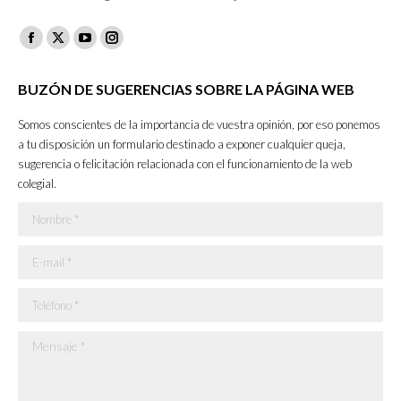
Facebook
X
YouTube
Instagram
page
page
page
page
BUZÓN DE SUGERENCIAS SOBRE LA PÁGINA WEB
opens
opens
opens
opens
in
in
in
in
Somos conscientes de la importancia de vuestra opinión, por eso ponemos
new
new
new
new
a tu disposición un formulario destinado a exponer cualquier queja,
sugerencia o felicitación relacionada con el funcionamiento de la web
window
window
window
window
colegial.
Nombre *
E-mail *
Teléfono *
Mensaje *