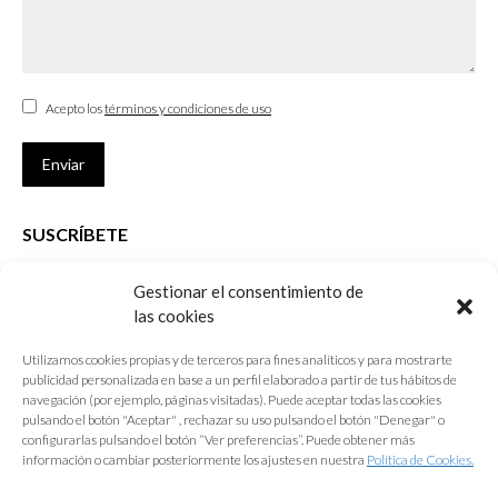
Acepto los
términos y condiciones de uso
Enviar
SUSCRÍBETE
Si no eres Colegiado y deseas recibir las noticias sobre las actividades
Gestionar el consentimiento de
que desarrolla el Colegio de Arquitectos de Cádiz
las cookies
Nombre *
Utilizamos cookies propias y de terceros para fines analíticos y para mostrarte
publicidad personalizada en base a un perfil elaborado a partir de tus hábitos de
E-mail *
navegación (por ejemplo, páginas visitadas). Puede aceptar todas las cookies
pulsando el botón "Aceptar" , rechazar su uso pulsando el botón "Denegar" o
configurarlas pulsando el botón “Ver preferencias”. Puede obtener más
Acepto los
términos y condiciones de uso
información o cambiar posteriormente los ajustes en nuestra
Política de Cookies.