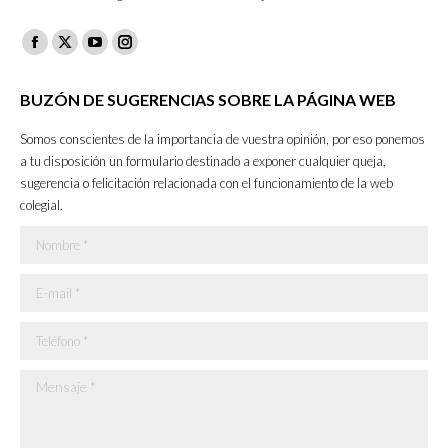
Facebook
X
YouTube
Instagram
page
page
page
page
BUZÓN DE SUGERENCIAS SOBRE LA PÁGINA WEB
opens
opens
opens
opens
in
in
in
in
Somos conscientes de la importancia de vuestra opinión, por eso ponemos
new
new
new
new
a tu disposición un formulario destinado a exponer cualquier queja,
sugerencia o felicitación relacionada con el funcionamiento de la web
window
window
window
window
colegial.
Nombre *
E-mail *
Teléfono *
Mensaje *