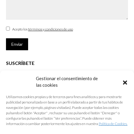
Acepto los
términos y condiciones de uso
Enviar
SUSCRÍBETE
Si no eres Colegiado y deseas recibir las noticias sobre las actividades
Gestionar el consentimiento de
que desarrolla el Colegio de Arquitectos de Cádiz
las cookies
Nombre *
Utilizamos cookies propias y de terceros para fines analíticos y para mostrarte
publicidad personalizada en base a un perfil elaborado a partir de tus hábitos de
E-mail *
navegación (por ejemplo, páginas visitadas). Puede aceptar todas las cookies
pulsando el botón "Aceptar" , rechazar su uso pulsando el botón "Denegar" o
configurarlas pulsando el botón “Ver preferencias”. Puede obtener más
Acepto los
términos y condiciones de uso
información o cambiar posteriormente los ajustes en nuestra
Política de Cookies.