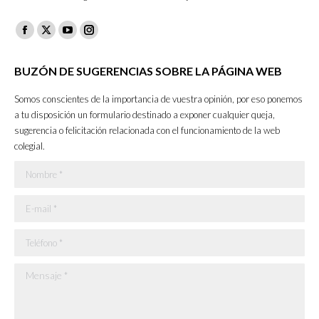
Facebook
X
YouTube
Instagram
page
page
page
page
BUZÓN DE SUGERENCIAS SOBRE LA PÁGINA WEB
opens
opens
opens
opens
in
in
in
in
Somos conscientes de la importancia de vuestra opinión, por eso ponemos
new
new
new
new
a tu disposición un formulario destinado a exponer cualquier queja,
sugerencia o felicitación relacionada con el funcionamiento de la web
window
window
window
window
colegial.
Nombre *
E-mail *
Teléfono *
Mensaje *