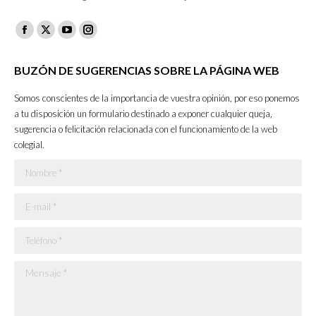
Facebook
X
YouTube
Instagram
page
page
page
page
BUZÓN DE SUGERENCIAS SOBRE LA PÁGINA WEB
opens
opens
opens
opens
in
in
in
in
Somos conscientes de la importancia de vuestra opinión, por eso ponemos
new
new
new
new
a tu disposición un formulario destinado a exponer cualquier queja,
sugerencia o felicitación relacionada con el funcionamiento de la web
window
window
window
window
colegial.
Nombre *
E-mail *
Teléfono *
Mensaje *