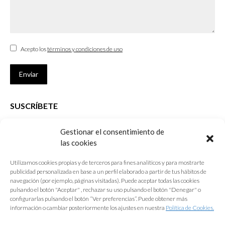
Acepto los
términos y condiciones de uso
Enviar
SUSCRÍBETE
Si no eres Colegiado y deseas recibir las noticias sobre las actividades
Gestionar el consentimiento de
que desarrolla el Colegio de Arquitectos de Cádiz
las cookies
Nombre *
Utilizamos cookies propias y de terceros para fines analíticos y para mostrarte
publicidad personalizada en base a un perfil elaborado a partir de tus hábitos de
E-mail *
navegación (por ejemplo, páginas visitadas). Puede aceptar todas las cookies
pulsando el botón "Aceptar" , rechazar su uso pulsando el botón "Denegar" o
configurarlas pulsando el botón “Ver preferencias”. Puede obtener más
Acepto los
términos y condiciones de uso
información o cambiar posteriormente los ajustes en nuestra
Política de Cookies.