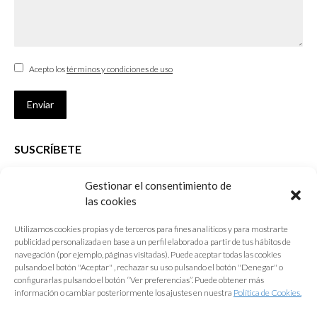
Acepto los
términos y condiciones de uso
Enviar
SUSCRÍBETE
Si no eres Colegiado y deseas recibir las noticias sobre las actividades
Gestionar el consentimiento de
que desarrolla el Colegio de Arquitectos de Cádiz
las cookies
Nombre *
Utilizamos cookies propias y de terceros para fines analíticos y para mostrarte
publicidad personalizada en base a un perfil elaborado a partir de tus hábitos de
E-mail *
navegación (por ejemplo, páginas visitadas). Puede aceptar todas las cookies
pulsando el botón "Aceptar" , rechazar su uso pulsando el botón "Denegar" o
configurarlas pulsando el botón “Ver preferencias”. Puede obtener más
Acepto los
términos y condiciones de uso
información o cambiar posteriormente los ajustes en nuestra
Política de Cookies.