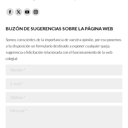
Facebook
X
YouTube
Instagram
page
page
page
page
BUZÓN DE SUGERENCIAS SOBRE LA PÁGINA WEB
opens
opens
opens
opens
in
in
in
in
Somos conscientes de la importancia de vuestra opinión, por eso ponemos
new
new
new
new
a tu disposición un formulario destinado a exponer cualquier queja,
sugerencia o felicitación relacionada con el funcionamiento de la web
window
window
window
window
colegial.
Nombre *
E-mail *
Teléfono *
Mensaje *