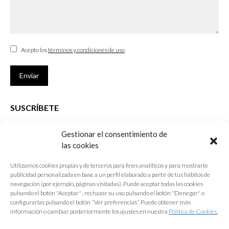
Acepto los
términos y condiciones de uso
Enviar
SUSCRÍBETE
Si no eres Colegiado y deseas recibir las noticias sobre las actividades
Gestionar el consentimiento de
que desarrolla el Colegio de Arquitectos de Cádiz
las cookies
Nombre *
Utilizamos cookies propias y de terceros para fines analíticos y para mostrarte
publicidad personalizada en base a un perfil elaborado a partir de tus hábitos de
E-mail *
navegación (por ejemplo, páginas visitadas). Puede aceptar todas las cookies
pulsando el botón "Aceptar" , rechazar su uso pulsando el botón "Denegar" o
configurarlas pulsando el botón “Ver preferencias”. Puede obtener más
Acepto los
términos y condiciones de uso
información o cambiar posteriormente los ajustes en nuestra
Política de Cookies.