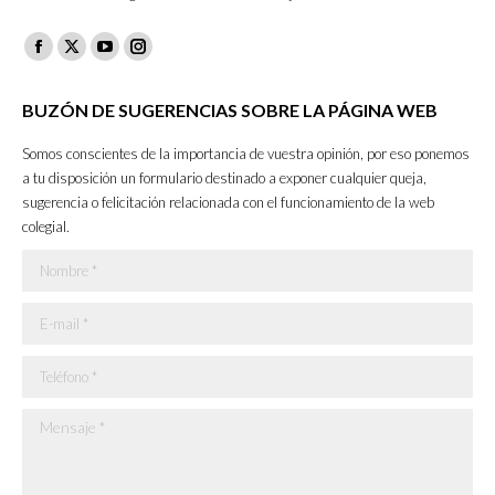
Facebook
X
YouTube
Instagram
page
page
page
page
BUZÓN DE SUGERENCIAS SOBRE LA PÁGINA WEB
opens
opens
opens
opens
in
in
in
in
Somos conscientes de la importancia de vuestra opinión, por eso ponemos
new
new
new
new
a tu disposición un formulario destinado a exponer cualquier queja,
sugerencia o felicitación relacionada con el funcionamiento de la web
window
window
window
window
colegial.
Nombre *
E-mail *
Teléfono *
Mensaje *