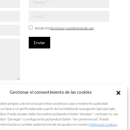
Nombre *
E-mail *
Acepto los
términos y condiciones de uso
Enviar
Gestionar el consentimiento de las cookies
okies propias y de terceros para fines analíticos y para mostrarte publicidad
 en base a un perfil elaborado a partir de tus hábitos de navegación (por ejemplo,
adas). Puede aceptar todas las cookies pulsando el botón "Aceptar" , rechazar su uso
otón "Denegar" o configurarlas pulsando el botón “Ver preferencias”. Puede
información o cambiar posteriormente los ajustes en nuestra
Política de Cookies.