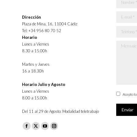
Nombre *
E-mail *
Dirección
Plaza de Mina, 16, 11004 Cádiz
Teléfono *
Tel: +34 956 80 70 52
Horario
Lunes a Viernes
Mensaje *
8.30 a 15.00h
Martes y Jueves
16 a 18.30h
Horario Julio y Agosto
Lunes a Viernes
Acepto l
8.00 a 15.00h
Enviar
Del 11 al 29 de Agosto: Modalidad teletrabajo
Facebook
X
YouTube
Instagram