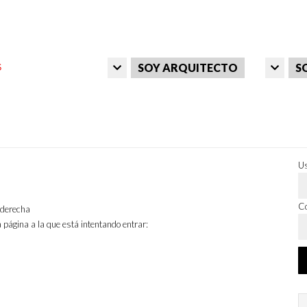
SOY ARQUITECTO
S
Us
Co
a derecha
 página a la que está intentando entrar: