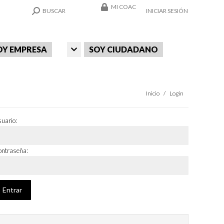
MI COAC
SEARCH:
BUSCAR
INICIAR SESIÓN
OY EMPRESA
SOY CIUDADANO
Estás aquí:
Inicio
Login
uario:
ntraseña: