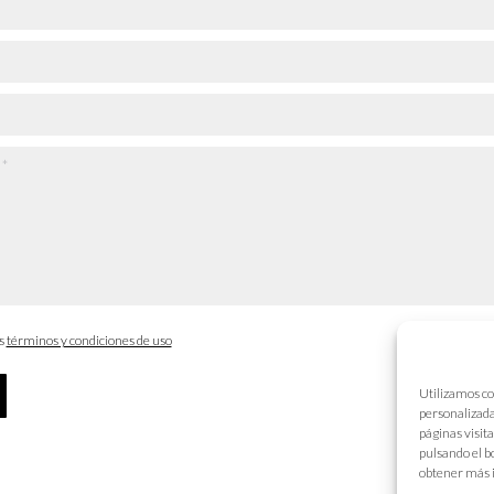
os
términos y condiciones de uso
Utilizamos co
personalizada
páginas visit
pulsando el b
obtener más 