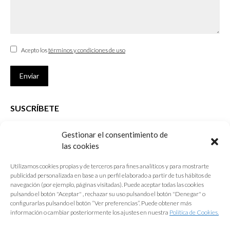
Acepto los
términos y condiciones de uso
Enviar
SUSCRÍBETE
Si no eres Colegiado y deseas recibir las noticias sobre las actividades
Gestionar el consentimiento de
que desarrolla el Colegio de Arquitectos de Cádiz
las cookies
Nombre *
Utilizamos cookies propias y de terceros para fines analíticos y para mostrarte
publicidad personalizada en base a un perfil elaborado a partir de tus hábitos de
E-mail *
navegación (por ejemplo, páginas visitadas). Puede aceptar todas las cookies
pulsando el botón "Aceptar" , rechazar su uso pulsando el botón "Denegar" o
configurarlas pulsando el botón “Ver preferencias”. Puede obtener más
Acepto los
términos y condiciones de uso
información o cambiar posteriormente los ajustes en nuestra
Política de Cookies.