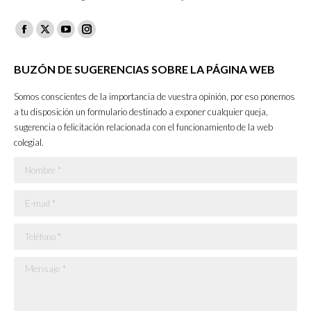
Facebook
X
YouTube
Instagram
page
page
page
page
BUZÓN DE SUGERENCIAS SOBRE LA PÁGINA WEB
opens
opens
opens
opens
in
in
in
in
Somos conscientes de la importancia de vuestra opinión, por eso ponemos
new
new
new
new
a tu disposición un formulario destinado a exponer cualquier queja,
sugerencia o felicitación relacionada con el funcionamiento de la web
window
window
window
window
colegial.
Nombre *
E-mail *
Teléfono *
Mensaje *