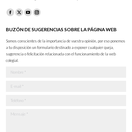
Facebook
X
YouTube
Instagram
page
page
page
page
BUZÓN DE SUGERENCIAS SOBRE LA PÁGINA WEB
opens
opens
opens
opens
in
in
in
in
Somos conscientes de la importancia de vuestra opinión, por eso ponemos
new
new
new
new
a tu disposición un formulario destinado a exponer cualquier queja,
sugerencia o felicitación relacionada con el funcionamiento de la web
window
window
window
window
colegial.
Nombre *
E-mail *
Teléfono *
Mensaje *