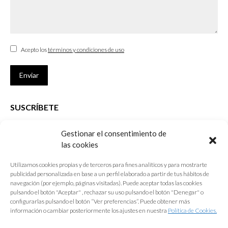
Acepto los
términos y condiciones de uso
Enviar
SUSCRÍBETE
Si no eres Colegiado y deseas recibir las noticias sobre las actividades
Gestionar el consentimiento de
que desarrolla el Colegio de Arquitectos de Cádiz
las cookies
Nombre *
Utilizamos cookies propias y de terceros para fines analíticos y para mostrarte
publicidad personalizada en base a un perfil elaborado a partir de tus hábitos de
E-mail *
navegación (por ejemplo, páginas visitadas). Puede aceptar todas las cookies
pulsando el botón "Aceptar" , rechazar su uso pulsando el botón "Denegar" o
configurarlas pulsando el botón “Ver preferencias”. Puede obtener más
Acepto los
términos y condiciones de uso
información o cambiar posteriormente los ajustes en nuestra
Política de Cookies.