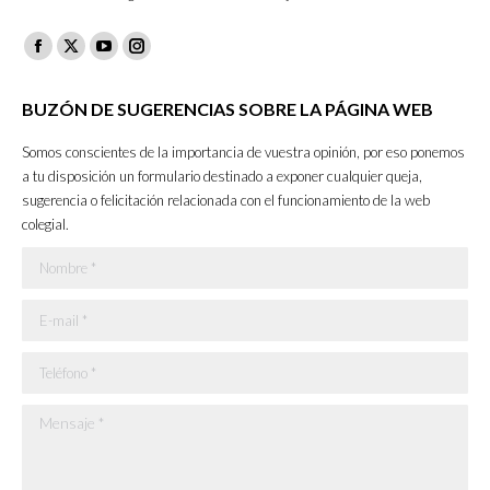
Facebook
X
YouTube
Instagram
page
page
page
page
BUZÓN DE SUGERENCIAS SOBRE LA PÁGINA WEB
opens
opens
opens
opens
in
in
in
in
Somos conscientes de la importancia de vuestra opinión, por eso ponemos
new
new
new
new
a tu disposición un formulario destinado a exponer cualquier queja,
sugerencia o felicitación relacionada con el funcionamiento de la web
window
window
window
window
colegial.
Nombre *
E-mail *
Teléfono *
Mensaje *