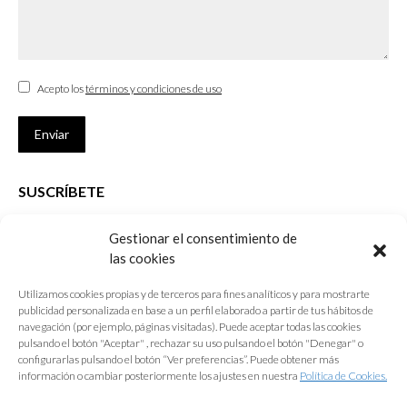
Acepto los
términos y condiciones de uso
Enviar
SUSCRÍBETE
Si no eres Colegiado y deseas recibir las noticias sobre las actividades
Gestionar el consentimiento de
que desarrolla el Colegio de Arquitectos de Cádiz
las cookies
Nombre *
Utilizamos cookies propias y de terceros para fines analíticos y para mostrarte
publicidad personalizada en base a un perfil elaborado a partir de tus hábitos de
E-mail *
navegación (por ejemplo, páginas visitadas). Puede aceptar todas las cookies
pulsando el botón "Aceptar" , rechazar su uso pulsando el botón "Denegar" o
configurarlas pulsando el botón “Ver preferencias”. Puede obtener más
Acepto los
términos y condiciones de uso
información o cambiar posteriormente los ajustes en nuestra
Política de Cookies.