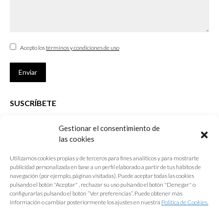
Acepto los
términos y condiciones de uso
Enviar
SUSCRÍBETE
Si no eres Colegiado y deseas recibir las noticias sobre las actividades
Gestionar el consentimiento de
que desarrolla el Colegio de Arquitectos de Cádiz
las cookies
Nombre *
Utilizamos cookies propias y de terceros para fines analíticos y para mostrarte
publicidad personalizada en base a un perfil elaborado a partir de tus hábitos de
E-mail *
navegación (por ejemplo, páginas visitadas). Puede aceptar todas las cookies
pulsando el botón "Aceptar" , rechazar su uso pulsando el botón "Denegar" o
configurarlas pulsando el botón “Ver preferencias”. Puede obtener más
Acepto los
términos y condiciones de uso
información o cambiar posteriormente los ajustes en nuestra
Política de Cookies.