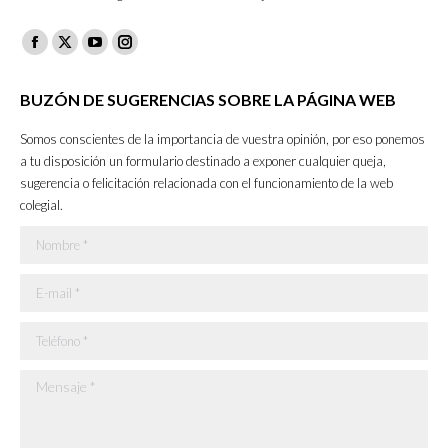
Facebook
X
YouTube
Instagram
page
page
page
page
BUZÓN DE SUGERENCIAS SOBRE LA PÁGINA WEB
opens
opens
opens
opens
in
in
in
in
Somos conscientes de la importancia de vuestra opinión, por eso ponemos
new
new
new
new
a tu disposición un formulario destinado a exponer cualquier queja,
sugerencia o felicitación relacionada con el funcionamiento de la web
window
window
window
window
colegial.
Nombre *
E-mail *
Teléfono *
Mensaje *