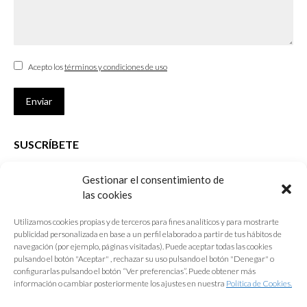
Acepto los
términos y condiciones de uso
Enviar
SUSCRÍBETE
Si no eres Colegiado y deseas recibir las noticias sobre las actividades
Gestionar el consentimiento de
que desarrolla el Colegio de Arquitectos de Cádiz
las cookies
Nombre *
Utilizamos cookies propias y de terceros para fines analíticos y para mostrarte
publicidad personalizada en base a un perfil elaborado a partir de tus hábitos de
E-mail *
navegación (por ejemplo, páginas visitadas). Puede aceptar todas las cookies
pulsando el botón "Aceptar" , rechazar su uso pulsando el botón "Denegar" o
configurarlas pulsando el botón “Ver preferencias”. Puede obtener más
Acepto los
términos y condiciones de uso
información o cambiar posteriormente los ajustes en nuestra
Política de Cookies.