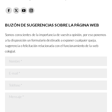
Facebook
X
YouTube
Instagram
page
page
page
page
BUZÓN DE SUGERENCIAS SOBRE LA PÁGINA WEB
opens
opens
opens
opens
in
in
in
in
Somos conscientes de la importancia de vuestra opinión, por eso ponemos
new
new
new
new
a tu disposición un formulario destinado a exponer cualquier queja,
sugerencia o felicitación relacionada con el funcionamiento de la web
window
window
window
window
colegial.
Nombre *
E-mail *
Teléfono *
Mensaje *