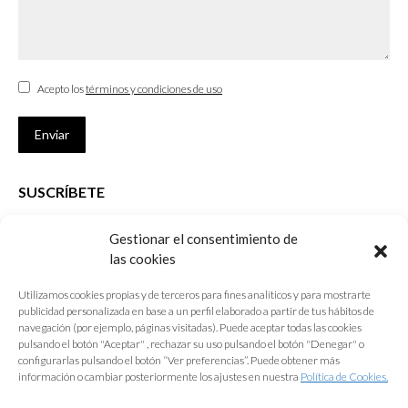
Acepto los
términos y condiciones de uso
Enviar
SUSCRÍBETE
Si no eres Colegiado y deseas recibir las noticias sobre las actividades
Gestionar el consentimiento de
que desarrolla el Colegio de Arquitectos de Cádiz
las cookies
Nombre *
Utilizamos cookies propias y de terceros para fines analíticos y para mostrarte
publicidad personalizada en base a un perfil elaborado a partir de tus hábitos de
E-mail *
navegación (por ejemplo, páginas visitadas). Puede aceptar todas las cookies
pulsando el botón "Aceptar" , rechazar su uso pulsando el botón "Denegar" o
configurarlas pulsando el botón “Ver preferencias”. Puede obtener más
Acepto los
términos y condiciones de uso
información o cambiar posteriormente los ajustes en nuestra
Política de Cookies.