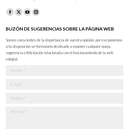
Facebook
X
YouTube
Instagram
page
page
page
page
BUZÓN DE SUGERENCIAS SOBRE LA PÁGINA WEB
opens
opens
opens
opens
in
in
in
in
Somos conscientes de la importancia de vuestra opinión, por eso ponemos
new
new
new
new
a tu disposición un formulario destinado a exponer cualquier queja,
sugerencia o felicitación relacionada con el funcionamiento de la web
window
window
window
window
colegial.
Nombre *
E-mail *
Teléfono *
Mensaje *