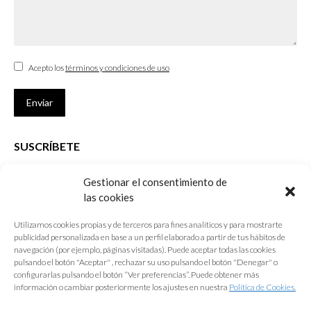
Acepto los
términos y condiciones de uso
Enviar
SUSCRÍBETE
Si no eres Colegiado y deseas recibir las noticias sobre las actividades
Gestionar el consentimiento de
que desarrolla el Colegio de Arquitectos de Cádiz
las cookies
Nombre *
Utilizamos cookies propias y de terceros para fines analíticos y para mostrarte
publicidad personalizada en base a un perfil elaborado a partir de tus hábitos de
E-mail *
navegación (por ejemplo, páginas visitadas). Puede aceptar todas las cookies
pulsando el botón "Aceptar" , rechazar su uso pulsando el botón "Denegar" o
configurarlas pulsando el botón “Ver preferencias”. Puede obtener más
Acepto los
términos y condiciones de uso
información o cambiar posteriormente los ajustes en nuestra
Política de Cookies.