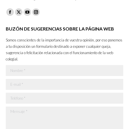
Facebook
X
YouTube
Instagram
page
page
page
page
BUZÓN DE SUGERENCIAS SOBRE LA PÁGINA WEB
opens
opens
opens
opens
in
in
in
in
Somos conscientes de la importancia de vuestra opinión, por eso ponemos
new
new
new
new
a tu disposición un formulario destinado a exponer cualquier queja,
sugerencia o felicitación relacionada con el funcionamiento de la web
window
window
window
window
colegial.
Nombre *
E-mail *
Teléfono *
Mensaje *