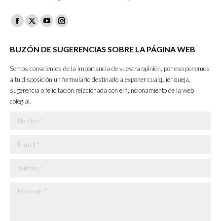
Facebook
X
YouTube
Instagram
page
page
page
page
BUZÓN DE SUGERENCIAS SOBRE LA PÁGINA WEB
opens
opens
opens
opens
in
in
in
in
Somos conscientes de la importancia de vuestra opinión, por eso ponemos
new
new
new
new
a tu disposición un formulario destinado a exponer cualquier queja,
sugerencia o felicitación relacionada con el funcionamiento de la web
window
window
window
window
colegial.
Nombre *
E-mail *
Teléfono *
Mensaje *