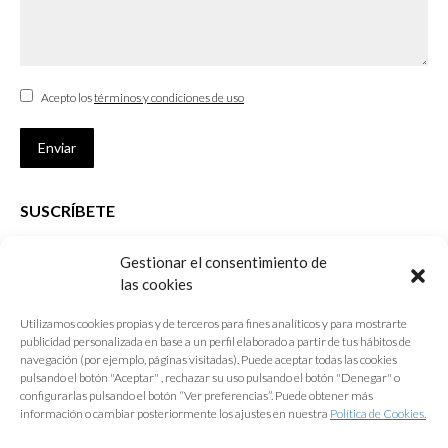
Acepto los
términos y condiciones de uso
Enviar
SUSCRÍBETE
Si no eres Colegiado y deseas recibir las noticias sobre las actividades
Gestionar el consentimiento de
que desarrolla el Colegio de Arquitectos de Cádiz
las cookies
Nombre *
Utilizamos cookies propias y de terceros para fines analíticos y para mostrarte
publicidad personalizada en base a un perfil elaborado a partir de tus hábitos de
E-mail *
navegación (por ejemplo, páginas visitadas). Puede aceptar todas las cookies
pulsando el botón "Aceptar" , rechazar su uso pulsando el botón "Denegar" o
configurarlas pulsando el botón “Ver preferencias”. Puede obtener más
Acepto los
términos y condiciones de uso
información o cambiar posteriormente los ajustes en nuestra
Política de Cookies.