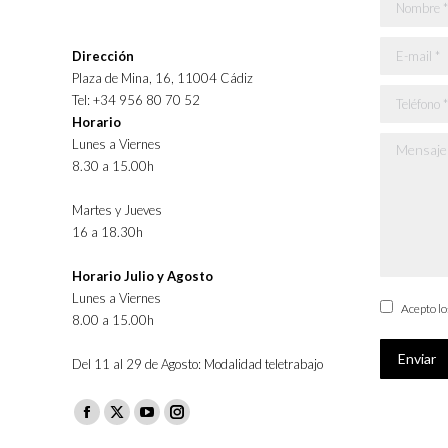
Nombre *
E-mail *
Dirección
Plaza de Mina, 16, 11004 Cádiz
Teléfono *
Tel: +34 956 80 70 52
Horario
Lunes a Viernes
Mensaje *
8.30 a 15.00h
Martes y Jueves
16 a 18.30h
Horario Julio y Agosto
Lunes a Viernes
Acepto l
8.00 a 15.00h
Enviar
Del 11 al 29 de Agosto: Modalidad teletrabajo
Facebook
X
YouTube
Instagram