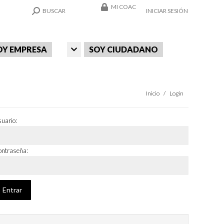
MI COAC
SEARCH:
BUSCAR
INICIAR SESIÓN
OY EMPRESA
SOY CIUDADANO
Estás aquí:
Inicio
Login
uario:
ntraseña: