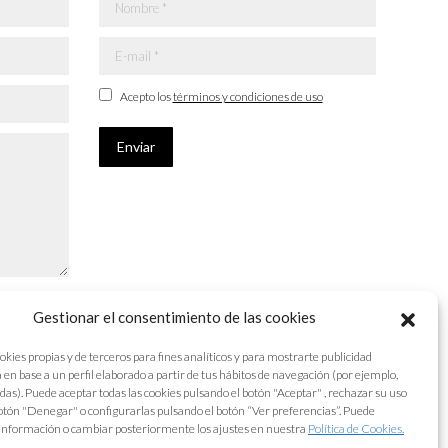
Nombre *
E-mail *
Acepto los
términos y condiciones de uso
Enviar
Gestionar el consentimiento de las cookies
okies propias y de terceros para fines analíticos y para mostrarte publicidad
 en base a un perfil elaborado a partir de tus hábitos de navegación (por ejemplo,
adas). Puede aceptar todas las cookies pulsando el botón "Aceptar" , rechazar su uso
otón "Denegar" o configurarlas pulsando el botón “Ver preferencias”. Puede
información o cambiar posteriormente los ajustes en nuestra
Política de Cookies.