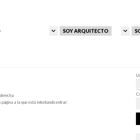
SOY ARQUITECTO
S
Us
Co
a derecha
 página a la que está intentando entrar: