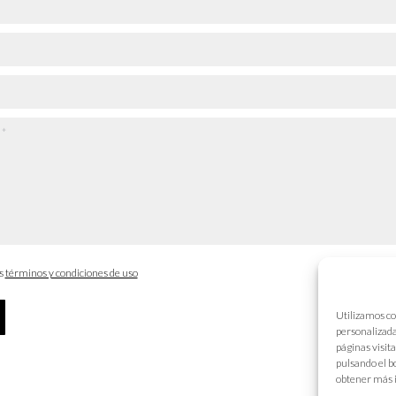
os
términos y condiciones de uso
Utilizamos co
personalizada
páginas visit
pulsando el b
obtener más 