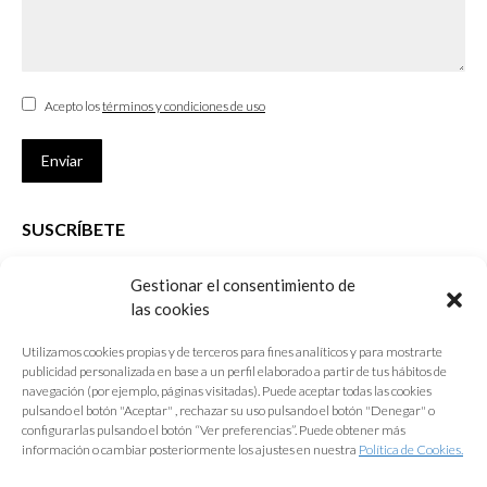
Acepto los
términos y condiciones de uso
Enviar
SUSCRÍBETE
Si no eres Colegiado y deseas recibir las noticias sobre las actividades
Gestionar el consentimiento de
que desarrolla el Colegio de Arquitectos de Cádiz
las cookies
Nombre *
Utilizamos cookies propias y de terceros para fines analíticos y para mostrarte
publicidad personalizada en base a un perfil elaborado a partir de tus hábitos de
E-mail *
navegación (por ejemplo, páginas visitadas). Puede aceptar todas las cookies
pulsando el botón "Aceptar" , rechazar su uso pulsando el botón "Denegar" o
configurarlas pulsando el botón “Ver preferencias”. Puede obtener más
Acepto los
términos y condiciones de uso
información o cambiar posteriormente los ajustes en nuestra
Política de Cookies.