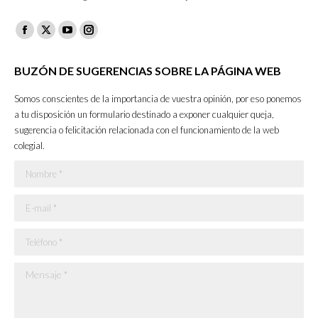
Facebook
X
YouTube
Instagram
page
page
page
page
BUZÓN DE SUGERENCIAS SOBRE LA PÁGINA WEB
opens
opens
opens
opens
in
in
in
in
Somos conscientes de la importancia de vuestra opinión, por eso ponemos
new
new
new
new
a tu disposición un formulario destinado a exponer cualquier queja,
sugerencia o felicitación relacionada con el funcionamiento de la web
window
window
window
window
colegial.
Nombre *
E-mail *
Teléfono *
Mensaje *