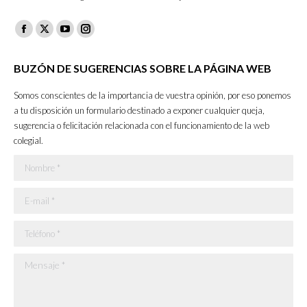
Facebook
X
YouTube
Instagram
page
page
page
page
BUZÓN DE SUGERENCIAS SOBRE LA PÁGINA WEB
opens
opens
opens
opens
in
in
in
in
Somos conscientes de la importancia de vuestra opinión, por eso ponemos
new
new
new
new
a tu disposición un formulario destinado a exponer cualquier queja,
sugerencia o felicitación relacionada con el funcionamiento de la web
window
window
window
window
colegial.
Nombre *
E-mail *
Teléfono *
Mensaje *