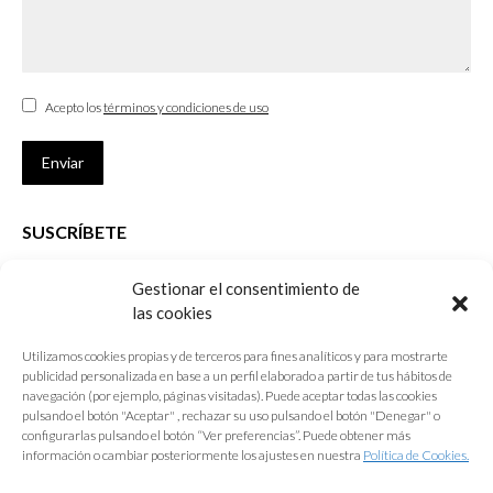
Acepto los
términos y condiciones de uso
Enviar
SUSCRÍBETE
Si no eres Colegiado y deseas recibir las noticias sobre las actividades
Gestionar el consentimiento de
que desarrolla el Colegio de Arquitectos de Cádiz
las cookies
Nombre *
Utilizamos cookies propias y de terceros para fines analíticos y para mostrarte
publicidad personalizada en base a un perfil elaborado a partir de tus hábitos de
E-mail *
navegación (por ejemplo, páginas visitadas). Puede aceptar todas las cookies
pulsando el botón "Aceptar" , rechazar su uso pulsando el botón "Denegar" o
configurarlas pulsando el botón “Ver preferencias”. Puede obtener más
Acepto los
términos y condiciones de uso
información o cambiar posteriormente los ajustes en nuestra
Política de Cookies.