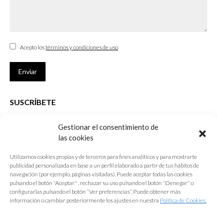
Acepto los
términos y condiciones de uso
Enviar
SUSCRÍBETE
Si no eres Colegiado y deseas recibir las noticias sobre las actividades
Gestionar el consentimiento de
que desarrolla el Colegio de Arquitectos de Cádiz
las cookies
Nombre *
Utilizamos cookies propias y de terceros para fines analíticos y para mostrarte
publicidad personalizada en base a un perfil elaborado a partir de tus hábitos de
E-mail *
navegación (por ejemplo, páginas visitadas). Puede aceptar todas las cookies
pulsando el botón "Aceptar" , rechazar su uso pulsando el botón "Denegar" o
configurarlas pulsando el botón “Ver preferencias”. Puede obtener más
Acepto los
términos y condiciones de uso
información o cambiar posteriormente los ajustes en nuestra
Política de Cookies.