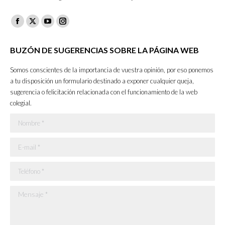
Facebook
X
YouTube
Instagram
page
page
page
page
BUZÓN DE SUGERENCIAS SOBRE LA PÁGINA WEB
opens
opens
opens
opens
in
in
in
in
Somos conscientes de la importancia de vuestra opinión, por eso ponemos
new
new
new
new
a tu disposición un formulario destinado a exponer cualquier queja,
sugerencia o felicitación relacionada con el funcionamiento de la web
window
window
window
window
colegial.
Nombre *
E-mail *
Teléfono *
Mensaje *