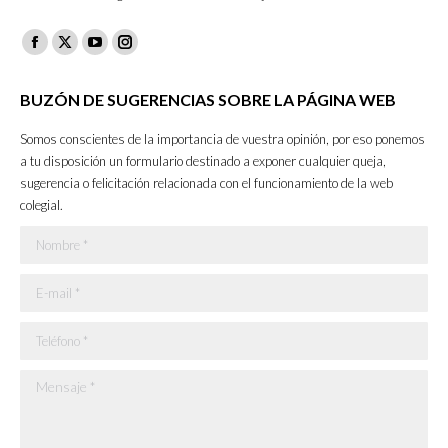
Facebook
X
YouTube
Instagram
page
page
page
page
BUZÓN DE SUGERENCIAS SOBRE LA PÁGINA WEB
opens
opens
opens
opens
in
in
in
in
Somos conscientes de la importancia de vuestra opinión, por eso ponemos
new
new
new
new
a tu disposición un formulario destinado a exponer cualquier queja,
sugerencia o felicitación relacionada con el funcionamiento de la web
window
window
window
window
colegial.
Nombre *
E-mail *
Teléfono *
Mensaje *