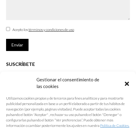
Acepto los
términos y condiciones de uso
Enviar
SUSCRÍBETE
Si no eres Colegiado y deseas recibir las noticias sobre las actividades
Gestionar el consentimiento de
que desarrolla el Colegio de Arquitectos de Cádiz
las cookies
Nombre *
Utilizamos cookies propias y de terceros para fines analíticos y para mostrarte
publicidad personalizada en base a un perfil elaborado a partir de tus hábitos de
E-mail *
navegación (por ejemplo, páginas visitadas). Puede aceptar todas las cookies
pulsando el botón "Aceptar" , rechazar su uso pulsando el botón "Denegar" o
configurarlas pulsando el botón “Ver preferencias”. Puede obtener más
Acepto los
términos y condiciones de uso
información o cambiar posteriormente los ajustes en nuestra
Política de Cookies.