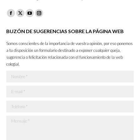
Facebook
X
YouTube
Instagram
page
page
page
page
BUZÓN DE SUGERENCIAS SOBRE LA PÁGINA WEB
opens
opens
opens
opens
in
in
in
in
Somos conscientes de la importancia de vuestra opinión, por eso ponemos
new
new
new
new
a tu disposición un formulario destinado a exponer cualquier queja,
sugerencia o felicitación relacionada con el funcionamiento de la web
window
window
window
window
colegial.
Nombre *
E-mail *
Teléfono *
Mensaje *