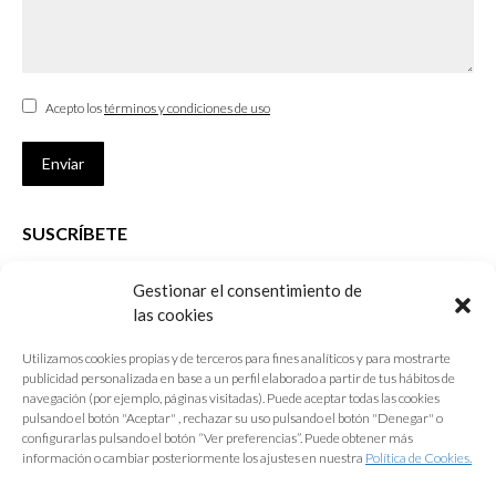
Acepto los
términos y condiciones de uso
Enviar
SUSCRÍBETE
Si no eres Colegiado y deseas recibir las noticias sobre las actividades
Gestionar el consentimiento de
que desarrolla el Colegio de Arquitectos de Cádiz
las cookies
Nombre *
Utilizamos cookies propias y de terceros para fines analíticos y para mostrarte
publicidad personalizada en base a un perfil elaborado a partir de tus hábitos de
E-mail *
navegación (por ejemplo, páginas visitadas). Puede aceptar todas las cookies
pulsando el botón "Aceptar" , rechazar su uso pulsando el botón "Denegar" o
configurarlas pulsando el botón “Ver preferencias”. Puede obtener más
Acepto los
términos y condiciones de uso
información o cambiar posteriormente los ajustes en nuestra
Política de Cookies.