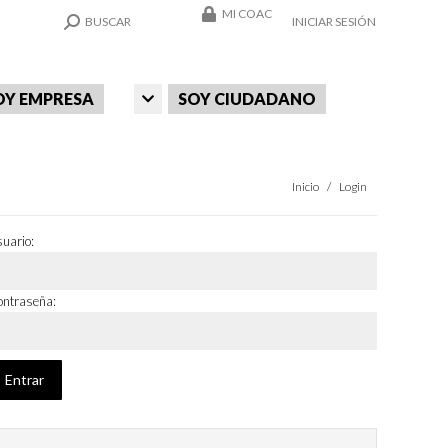
MI COAC
SEARCH:
BUSCAR
INICIAR SESIÓN
OY EMPRESA
SOY CIUDADANO
Estás aquí:
Inicio
Login
uario:
ntraseña: