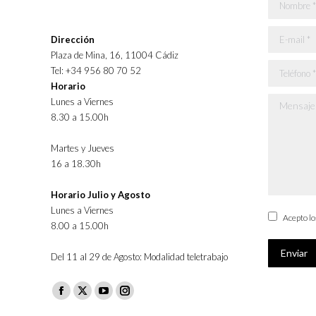
Nombre *
E-mail *
Dirección
Plaza de Mina, 16, 11004 Cádiz
Teléfono *
Tel: +34 956 80 70 52
Horario
Lunes a Viernes
Mensaje *
8.30 a 15.00h
Martes y Jueves
16 a 18.30h
Horario Julio y Agosto
Lunes a Viernes
Acepto l
8.00 a 15.00h
Enviar
Del 11 al 29 de Agosto: Modalidad teletrabajo
Facebook
X
YouTube
Instagram