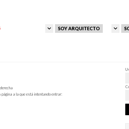
SOY ARQUITECTO
S
Us
Co
a derecha
 página a la que está intentando entrar: