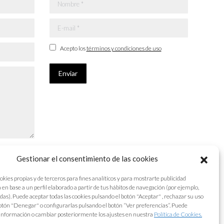
Nombre *
E-mail *
Acepto los
términos y condiciones de uso
Enviar
Gestionar el consentimiento de las cookies
okies propias y de terceros para fines analíticos y para mostrarte publicidad
 en base a un perfil elaborado a partir de tus hábitos de navegación (por ejemplo,
adas). Puede aceptar todas las cookies pulsando el botón "Aceptar" , rechazar su uso
otón "Denegar" o configurarlas pulsando el botón “Ver preferencias”. Puede
información o cambiar posteriormente los ajustes en nuestra
Política de Cookies.