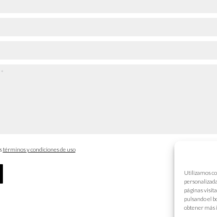
os
términos y condiciones de uso
Utilizamos co
personalizada
páginas visit
pulsando el b
obtener más 