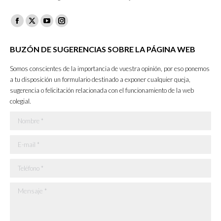
Facebook
X
YouTube
Instagram
page
page
page
page
BUZÓN DE SUGERENCIAS SOBRE LA PÁGINA WEB
opens
opens
opens
opens
in
in
in
in
Somos conscientes de la importancia de vuestra opinión, por eso ponemos
new
new
new
new
a tu disposición un formulario destinado a exponer cualquier queja,
sugerencia o felicitación relacionada con el funcionamiento de la web
window
window
window
window
colegial.
Nombre *
E-mail *
Teléfono *
Mensaje *