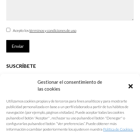
Acepto los
términos y condiciones de uso
Enviar
SUSCRÍBETE
Si no eres Colegiado y deseas recibir las noticias sobre las actividades
Gestionar el consentimiento de
que desarrolla el Colegio de Arquitectos de Cádiz
las cookies
Nombre *
Utilizamos cookies propias y de terceros para fines analíticos y para mostrarte
publicidad personalizada en base a un perfil elaborado a partir de tus hábitos de
E-mail *
navegación (por ejemplo, páginas visitadas). Puede aceptar todas las cookies
pulsando el botón "Aceptar" , rechazar su uso pulsando el botón "Denegar" o
configurarlas pulsando el botón “Ver preferencias”. Puede obtener más
Acepto los
términos y condiciones de uso
información o cambiar posteriormente los ajustes en nuestra
Política de Cookies.