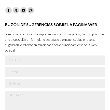
Facebook
X
YouTube
Instagram
page
page
page
page
BUZÓN DE SUGERENCIAS SOBRE LA PÁGINA WEB
opens
opens
opens
opens
in
in
in
in
Somos conscientes de la importancia de vuestra opinión, por eso ponemos
new
new
new
new
a tu disposición un formulario destinado a exponer cualquier queja,
sugerencia o felicitación relacionada con el funcionamiento de la web
window
window
window
window
colegial.
Nombre *
E-mail *
Teléfono *
Mensaje *