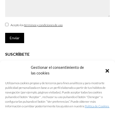
Acepto los
términos y condiciones de uso
Enviar
SUSCRÍBETE
Si no eres Colegiado y deseas recibir las noticias sobre las actividades
Gestionar el consentimiento de
que desarrolla el Colegio de Arquitectos de Cádiz
las cookies
Nombre *
Utilizamos cookies propias y de terceros para fines analíticos y para mostrarte
publicidad personalizada en base a un perfil elaborado a partir de tus hábitos de
E-mail *
navegación (por ejemplo, páginas visitadas). Puede aceptar todas las cookies
pulsando el botón "Aceptar" , rechazar su uso pulsando el botón "Denegar" o
configurarlas pulsando el botón “Ver preferencias”. Puede obtener más
Acepto los
términos y condiciones de uso
información o cambiar posteriormente los ajustes en nuestra
Política de Cookies.