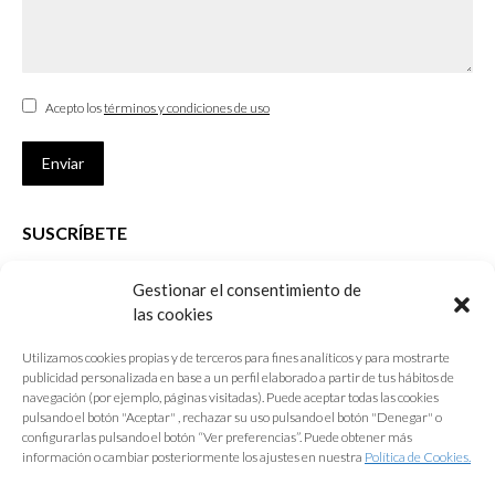
Acepto los
términos y condiciones de uso
Enviar
SUSCRÍBETE
Si no eres Colegiado y deseas recibir las noticias sobre las actividades
Gestionar el consentimiento de
que desarrolla el Colegio de Arquitectos de Cádiz
las cookies
Nombre *
Utilizamos cookies propias y de terceros para fines analíticos y para mostrarte
publicidad personalizada en base a un perfil elaborado a partir de tus hábitos de
E-mail *
navegación (por ejemplo, páginas visitadas). Puede aceptar todas las cookies
pulsando el botón "Aceptar" , rechazar su uso pulsando el botón "Denegar" o
configurarlas pulsando el botón “Ver preferencias”. Puede obtener más
Acepto los
términos y condiciones de uso
información o cambiar posteriormente los ajustes en nuestra
Política de Cookies.