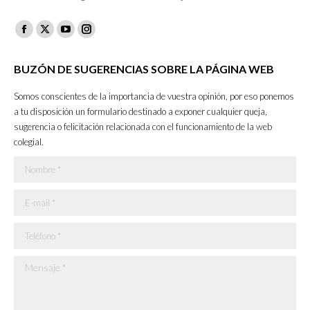
Facebook
X
YouTube
Instagram
page
page
page
page
BUZÓN DE SUGERENCIAS SOBRE LA PÁGINA WEB
opens
opens
opens
opens
in
in
in
in
Somos conscientes de la importancia de vuestra opinión, por eso ponemos
new
new
new
new
a tu disposición un formulario destinado a exponer cualquier queja,
sugerencia o felicitación relacionada con el funcionamiento de la web
window
window
window
window
colegial.
Nombre *
E-mail *
Teléfono *
Mensaje *