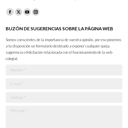
Facebook
X
YouTube
Instagram
page
page
page
page
BUZÓN DE SUGERENCIAS SOBRE LA PÁGINA WEB
opens
opens
opens
opens
in
in
in
in
Somos conscientes de la importancia de vuestra opinión, por eso ponemos
new
new
new
new
a tu disposición un formulario destinado a exponer cualquier queja,
sugerencia o felicitación relacionada con el funcionamiento de la web
window
window
window
window
colegial.
Nombre *
E-mail *
Teléfono *
Mensaje *