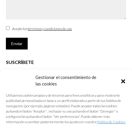
Acepto los
términos y condiciones de uso
Enviar
SUSCRÍBETE
Si no eres Colegiado y deseas recibir las noticias sobre las actividades
Gestionar el consentimiento de
que desarrolla el Colegio de Arquitectos de Cádiz
las cookies
Nombre *
Utilizamos cookies propias y de terceros para fines analíticos y para mostrarte
publicidad personalizada en base a un perfil elaborado a partir de tus hábitos de
E-mail *
navegación (por ejemplo, páginas visitadas). Puede aceptar todas las cookies
pulsando el botón "Aceptar" , rechazar su uso pulsando el botón "Denegar" o
configurarlas pulsando el botón “Ver preferencias”. Puede obtener más
Acepto los
términos y condiciones de uso
información o cambiar posteriormente los ajustes en nuestra
Política de Cookies.