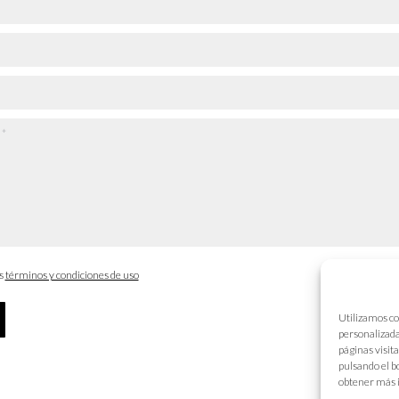
os
términos y condiciones de uso
Utilizamos co
personalizada
páginas visit
pulsando el b
obtener más 