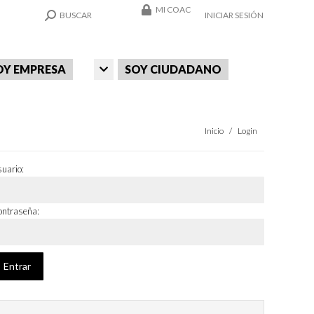
MI COAC
SEARCH:
BUSCAR
INICIAR SESIÓN
OY EMPRESA
SOY CIUDADANO
Estás aquí:
Inicio
Login
uario:
ntraseña: