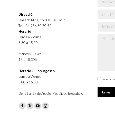
Nombre *
E-mail *
Dirección
Plaza de Mina, 16, 11004 Cádiz
Teléfono *
Tel: +34 956 80 70 52
Horario
Lunes a Viernes
Mensaje *
8.30 a 15.00h
Martes y Jueves
16 a 18.30h
Horario Julio y Agosto
Lunes a Viernes
Acepto l
8.00 a 15.00h
Enviar
Del 11 al 29 de Agosto: Modalidad teletrabajo
Facebook
X
YouTube
Instagram