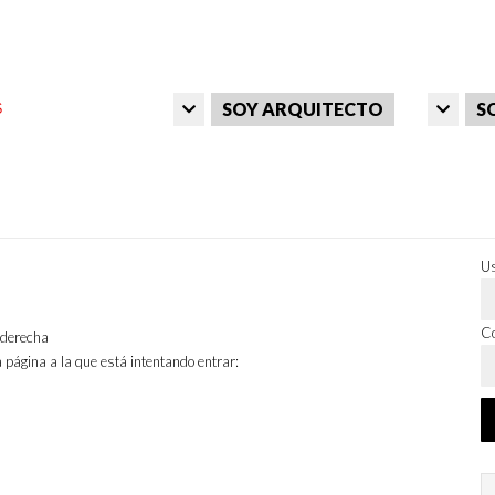
SOY ARQUITECTO
S
Us
Co
a derecha
 página a la que está intentando entrar: