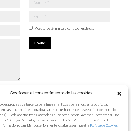
Nombre *
E-mail *
Acepto los
términos y condiciones de uso
Enviar
Gestionar el consentimiento de las cookies
okies propias y de terceros para fines analíticos y para mostrarte publicidad
 en base a un perfil elaborado a partir de tus hábitos de navegación (por ejemplo,
adas). Puede aceptar todas las cookies pulsando el botón "Aceptar" , rechazar su uso
otón "Denegar" o configurarlas pulsando el botón “Ver preferencias”. Puede
información o cambiar posteriormente los ajustes en nuestra
Política de Cookies.