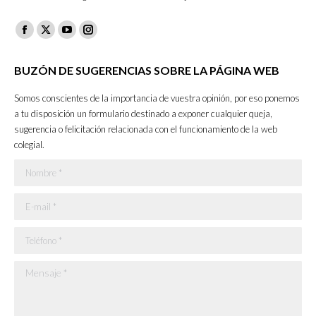
Facebook
X
YouTube
Instagram
page
page
page
page
BUZÓN DE SUGERENCIAS SOBRE LA PÁGINA WEB
opens
opens
opens
opens
in
in
in
in
Somos conscientes de la importancia de vuestra opinión, por eso ponemos
new
new
new
new
a tu disposición un formulario destinado a exponer cualquier queja,
sugerencia o felicitación relacionada con el funcionamiento de la web
window
window
window
window
colegial.
Nombre *
E-mail *
Teléfono *
Mensaje *