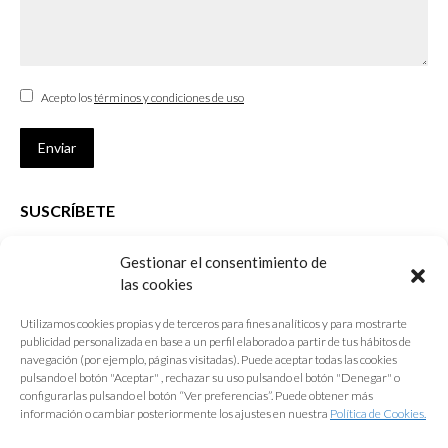
Acepto los
términos y condiciones de uso
Enviar
SUSCRÍBETE
Si no eres Colegiado y deseas recibir las noticias sobre las actividades
Gestionar el consentimiento de
que desarrolla el Colegio de Arquitectos de Cádiz
las cookies
Nombre *
Utilizamos cookies propias y de terceros para fines analíticos y para mostrarte
publicidad personalizada en base a un perfil elaborado a partir de tus hábitos de
E-mail *
navegación (por ejemplo, páginas visitadas). Puede aceptar todas las cookies
pulsando el botón "Aceptar" , rechazar su uso pulsando el botón "Denegar" o
configurarlas pulsando el botón “Ver preferencias”. Puede obtener más
Acepto los
términos y condiciones de uso
información o cambiar posteriormente los ajustes en nuestra
Política de Cookies.