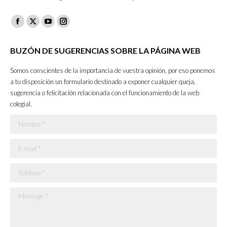
Facebook
X
YouTube
Instagram
page
page
page
page
BUZÓN DE SUGERENCIAS SOBRE LA PÁGINA WEB
opens
opens
opens
opens
in
in
in
in
Somos conscientes de la importancia de vuestra opinión, por eso ponemos
new
new
new
new
a tu disposición un formulario destinado a exponer cualquier queja,
sugerencia o felicitación relacionada con el funcionamiento de la web
window
window
window
window
colegial.
Nombre *
E-mail *
Teléfono *
Mensaje *