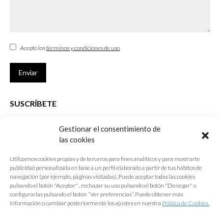
Acepto los
términos y condiciones de uso
Enviar
SUSCRÍBETE
Si no eres Colegiado y deseas recibir las noticias sobre las actividades
Gestionar el consentimiento de
que desarrolla el Colegio de Arquitectos de Cádiz
las cookies
Nombre *
Utilizamos cookies propias y de terceros para fines analíticos y para mostrarte
publicidad personalizada en base a un perfil elaborado a partir de tus hábitos de
E-mail *
navegación (por ejemplo, páginas visitadas). Puede aceptar todas las cookies
pulsando el botón "Aceptar" , rechazar su uso pulsando el botón "Denegar" o
configurarlas pulsando el botón “Ver preferencias”. Puede obtener más
Acepto los
términos y condiciones de uso
información o cambiar posteriormente los ajustes en nuestra
Política de Cookies.