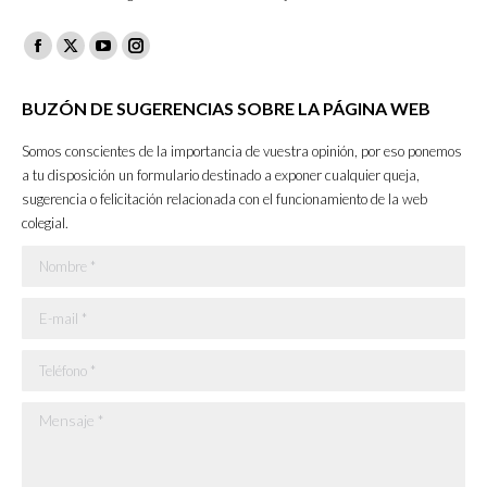
Facebook
X
YouTube
Instagram
page
page
page
page
BUZÓN DE SUGERENCIAS SOBRE LA PÁGINA WEB
opens
opens
opens
opens
in
in
in
in
Somos conscientes de la importancia de vuestra opinión, por eso ponemos
new
new
new
new
a tu disposición un formulario destinado a exponer cualquier queja,
sugerencia o felicitación relacionada con el funcionamiento de la web
window
window
window
window
colegial.
Nombre *
E-mail *
Teléfono *
Mensaje *