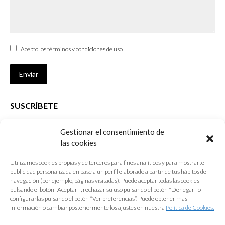
Acepto los
términos y condiciones de uso
Enviar
SUSCRÍBETE
Si no eres Colegiado y deseas recibir las noticias sobre las actividades
Gestionar el consentimiento de
que desarrolla el Colegio de Arquitectos de Cádiz
las cookies
Nombre *
Utilizamos cookies propias y de terceros para fines analíticos y para mostrarte
publicidad personalizada en base a un perfil elaborado a partir de tus hábitos de
E-mail *
navegación (por ejemplo, páginas visitadas). Puede aceptar todas las cookies
pulsando el botón "Aceptar" , rechazar su uso pulsando el botón "Denegar" o
configurarlas pulsando el botón “Ver preferencias”. Puede obtener más
Acepto los
términos y condiciones de uso
información o cambiar posteriormente los ajustes en nuestra
Política de Cookies.