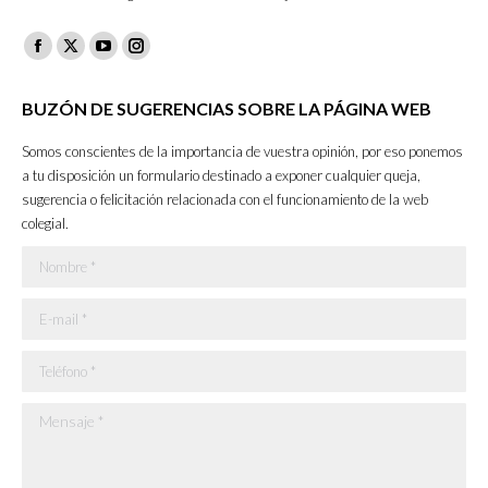
Facebook
X
YouTube
Instagram
page
page
page
page
BUZÓN DE SUGERENCIAS SOBRE LA PÁGINA WEB
opens
opens
opens
opens
in
in
in
in
Somos conscientes de la importancia de vuestra opinión, por eso ponemos
new
new
new
new
a tu disposición un formulario destinado a exponer cualquier queja,
sugerencia o felicitación relacionada con el funcionamiento de la web
window
window
window
window
colegial.
Nombre *
E-mail *
Teléfono *
Mensaje *