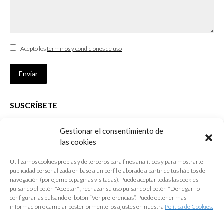
Acepto los
términos y condiciones de uso
Enviar
SUSCRÍBETE
Si no eres Colegiado y deseas recibir las noticias sobre las actividades
Gestionar el consentimiento de
que desarrolla el Colegio de Arquitectos de Cádiz
las cookies
Nombre *
Utilizamos cookies propias y de terceros para fines analíticos y para mostrarte
publicidad personalizada en base a un perfil elaborado a partir de tus hábitos de
E-mail *
navegación (por ejemplo, páginas visitadas). Puede aceptar todas las cookies
pulsando el botón "Aceptar" , rechazar su uso pulsando el botón "Denegar" o
configurarlas pulsando el botón “Ver preferencias”. Puede obtener más
Acepto los
términos y condiciones de uso
información o cambiar posteriormente los ajustes en nuestra
Política de Cookies.