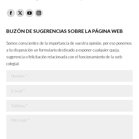
Facebook
X
YouTube
Instagram
page
page
page
page
BUZÓN DE SUGERENCIAS SOBRE LA PÁGINA WEB
opens
opens
opens
opens
in
in
in
in
Somos conscientes de la importancia de vuestra opinión, por eso ponemos
new
new
new
new
a tu disposición un formulario destinado a exponer cualquier queja,
sugerencia o felicitación relacionada con el funcionamiento de la web
window
window
window
window
colegial.
Nombre *
E-mail *
Teléfono *
Mensaje *