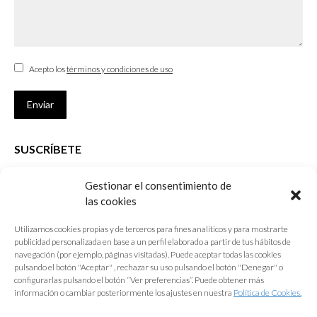
Acepto los
términos y condiciones de uso
Enviar
SUSCRÍBETE
Si no eres Colegiado y deseas recibir las noticias sobre las actividades
Gestionar el consentimiento de
que desarrolla el Colegio de Arquitectos de Cádiz
las cookies
Nombre *
Utilizamos cookies propias y de terceros para fines analíticos y para mostrarte
publicidad personalizada en base a un perfil elaborado a partir de tus hábitos de
E-mail *
navegación (por ejemplo, páginas visitadas). Puede aceptar todas las cookies
pulsando el botón "Aceptar" , rechazar su uso pulsando el botón "Denegar" o
configurarlas pulsando el botón “Ver preferencias”. Puede obtener más
Acepto los
términos y condiciones de uso
información o cambiar posteriormente los ajustes en nuestra
Política de Cookies.